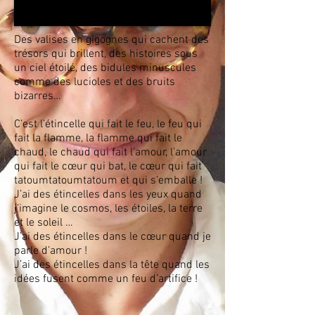
Des valises en gigognes qui cachent des
trésors qui brillent, des histoires sous
un ciel étoilé, des bidules minuscules
comme des lucioles et des bruits
bizarres…
C’est l’étincelle qui fait le feu, le feu qui
fait la flamme, la flamme qui fait le
chaud, le chaud qui fait l’amour, l’amour
qui fait le cœur qui bat, le cœur qui fait
tatoumtatoumtatoum et qui s’emballe !
J’ai des étincelles dans les yeux quand
j’imagine le cosmos, les étoiles, la terre
et le soleil …
J’ai des étincelles dans le cœur quand je
parle d’amour !
J’ai des étincelles dans la tête quand les
idées fusent comme un feu d’artifice !