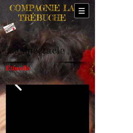
COMPAGNIE
LA
TR
É
BUCHE
Le spectacle
Etincelle