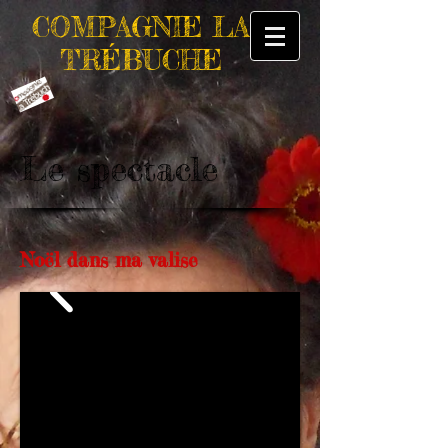
COMPAGNIE
LA
TR
É
BUCHE
Le spectacle
Noël dans ma valise