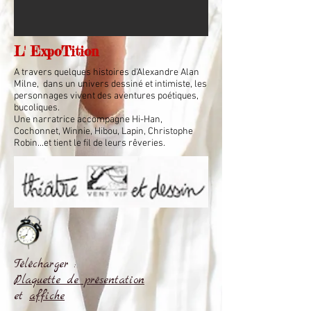
L' ExpoTition
A travers quelques histoires d'Alexandre Alan
Milne, dans un univers dessiné et intimiste, les
personnages vivent des aventures poétiques,
bucoliques.
Une narratrice accompagne Hi-Han,
Cochonnet, Winnie, Hibou, Lapin, Christophe
Robin...et tient le fil de leurs rêveries.
Télécharger :
Plaquette de présentation
et
affiche