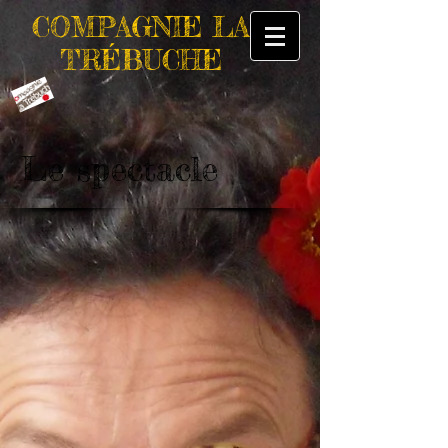
COMPAGNIE
LA
TR
É
BUCHE
Le spectacle